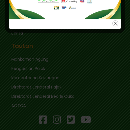
Tautan Cepat
Masuk
Berita
Tautan
Mahkamah Agung
Pengadilan Pajak
Kementerian Keuangan
Direktorat Jenderal Pajak
Direktorat Jenderal Bea & Cukai
AOTCA