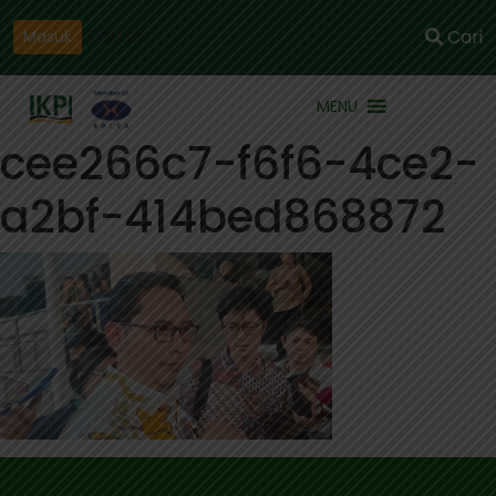
Daftar
Cari
Masuk
MENU
cee266c7-f6f6-4ce2-
a2bf-414bed868872