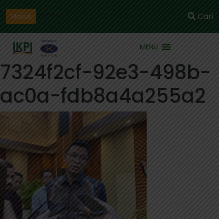
Daftar
Cari
Masuk
MENU
7324f2cf-92e3-498b-
ac0a-fdb8a4a255a2