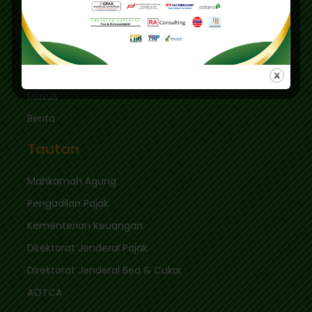
Jakarta Selatan 12410
sekretariat@ikpi.or.id
Tautan Cepat
Masuk
Berita
Tautan
Mahkamah Agung
Pengadilan Pajak
Kementerian Keuangan
Direktorat Jenderal Pajak
Direktorat Jenderal Bea & Cukai
AOTCA