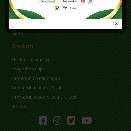
Tautan Cepat
Masuk
Berita
Tautan
Mahkamah Agung
Pengadilan Pajak
Kementerian Keuangan
Direktorat Jenderal Pajak
Direktorat Jenderal Bea & Cukai
AOTCA