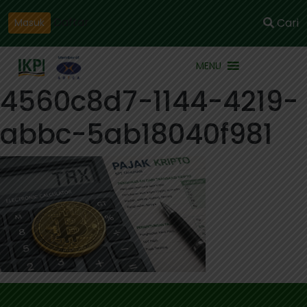
Daftar
Cari
Masuk
MENU
4560c8d7-1144-4219-
abbc-5ab18040f981