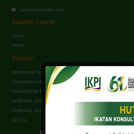
sekretariat@ikpi.or.id
Tautan Cepat
Masuk
Berita
Tautan
Mahkamah Agung
Pengadilan Pajak
Kementerian Keuangan
Direktorat Jenderal Pajak
Direktorat Jenderal Bea & Cukai
AOTCA