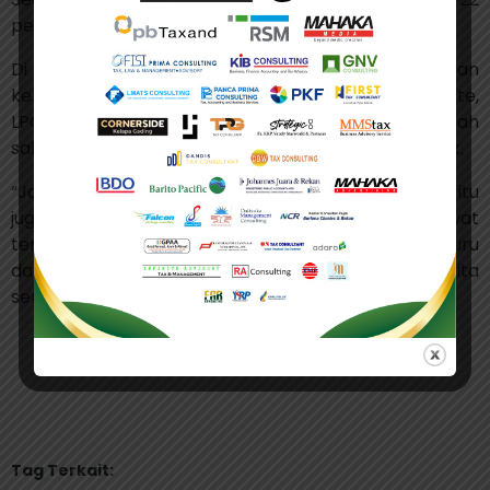
persen.
Di sisi lain, Sri Mulyani menjelaskan uang pajak akan
kembali ke masyarakat melalui subsidi listrik, Pertalite,
LPG 3 kg. Kemudian biaya operasional sekolah, rumah
sakit, dan puskesmas juga menggunakan uang pajak.
“Jalan raya, kereta api, internet yang kamu nikmati, itu
juga dibangun dengan uang pajak anda. Pesawat
tempur, kapal selam, prajurit dan polisi hingga guru
dan dokter, itu dibayar dengan uang pajak kita
semua,” jelas Sri Mulyani. (bl)
Tag Terkait: