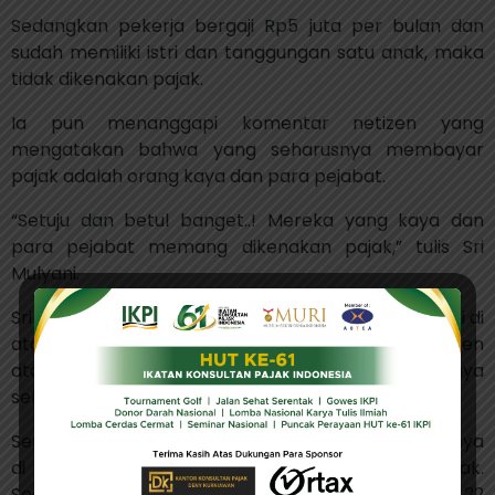
Sedangkan pekerja bergaji Rp5 juta per bulan dan
sudah memiliki istri dan tanggungan satu anak, maka
tidak dikenakan pajak.
Ia pun menanggapi komentar netizen yang
mengatakan bahwa yang seharusnya membayar
pajak adalah orang kaya dan para pejabat.
“Setuju dan betul banget..! Mereka yang kaya dan
para pejabat memang dikenakan pajak,” tulis Sri
Mulyani.
Sri Mulyani pun menjelaskan orang kaya dengan gaji di
atas Rp5 miliar per tahun dikenakan pajak 35 persen
atau Rp1,75 miliar per tahun, naik dari sebelumnya
sebesar 30 persen.
Sementara itu, usaha kecil yang omzet penjualannya
di bawah Rp500 juta per tahun dibebaskan pajak.
Sedangkan perusahaan besar dikenakan pajak 22