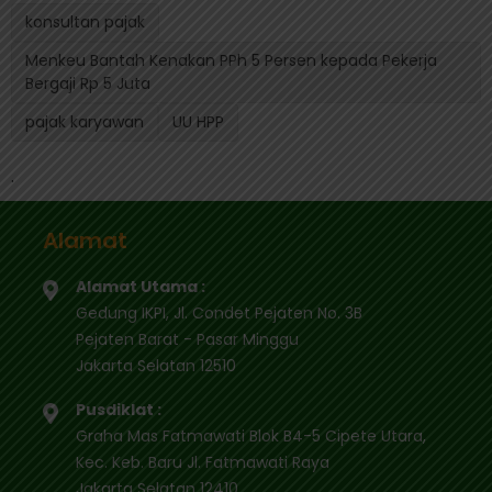
konsultan pajak
Menkeu Bantah Kenakan PPh 5 Persen kepada Pekerja
Bergaji Rp 5 Juta
pajak karyawan
UU HPP
.
Alamat
Alamat Utama :
Gedung IKPI, Jl. Condet Pejaten No. 3B
Pejaten Barat - Pasar Minggu
Jakarta Selatan 12510
Pusdiklat :
Graha Mas Fatmawati Blok B4-5 Cipete Utara,
Kec. Keb. Baru Jl. Fatmawati Raya
Jakarta Selatan 12410