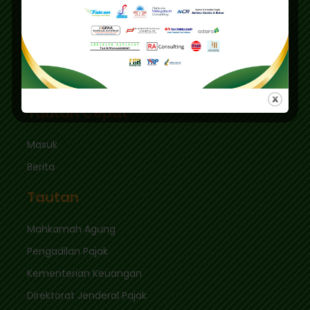
Pusdiklat :
Graha Mas Fatmawati Blok B4-5 Cipete Utara,
Kec. Keb. Baru Jl. Fatmawati Raya
Jakarta Selatan 12410
sekretariat@ikpi.or.id
Tautan Cepat
Masuk
Berita
Tautan
Mahkamah Agung
Pengadilan Pajak
Kementerian Keuangan
Direktorat Jenderal Pajak