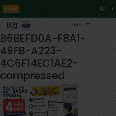
Daftar
Cari
Masuk
MENU
B6BEFD0A-F8A1-
49FB-A223-
4C6F14EC1AE2-
compressed