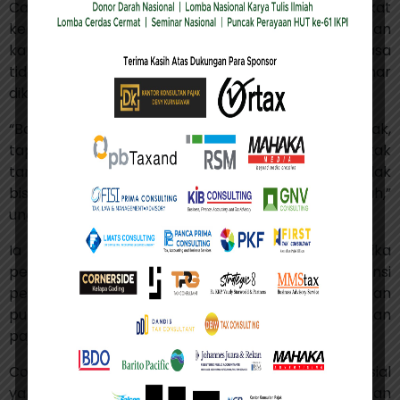
Catur menjelaskan bahwa rendahnya tingkat
kepatuhan sebagian masyarakat sering kali bukan
karena enggan bayar pajak, melainkan karena rasa
tidak percaya bahwa uang pajak benar-benar
dikelola dengan baik.
“Banyak yang bilang, ‘Saya tidak masalah bayar pajak,
tapi uangnya dipakai untuk apa?’ Nah, di situ letak
tantangannya. Membangun kepercayaan itu tidak
bisa hanya dari DJP, tapi dari seluruh pemerintah,”
ungkapnya.
Ia menilai kepercayaan publik akan meningkat jika
pemerintah konsisten menjaga transparansi
penggunaan anggaran, memperbaiki pelayanan
publik, dan menunjukkan hasil nyata dari penerimaan
pajak.
Contohnya, infrastruktur yang baik, bantuan sosial
yang tepat sasaran, serta peningkatan kesejahteraan