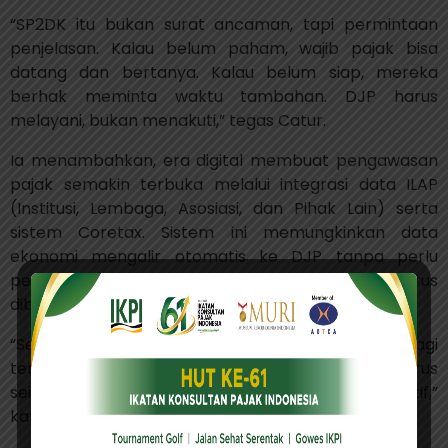
“SP2DK itu bukan surat ancaman, tapi permintaan
penjelasan. Kalau belum paham, wajib pajak bisa
datang dan bertanya. Kalau belum siap, mereka
berhak meminta waktu tambahan. DJP harus
melayani, bukan menakuti,” tegas Catur.
Ia menambahkan, era digital membuat pengawasan
pajak semakin terbuka melalui integrasi data ILAP
(Institusi, Lembaga, Asosiasi, dan Pihak Lain) serta
sistem Coretax. Sistem ini memungkinkan data
ekonomi mengalir otomatis ke DJP tanpa perlu
pelaporan manual. Namun, kemajuan teknologi harus
dibarengi dengan peningkatan kualitas pelayanan.
“Sekarang semua serba transparan, tidak ada lagi
tempat bersembunyi. Tapi pelayanan juga harus
seimbang edukatif, komunikatif, bukan intimidatif,”
katanya.