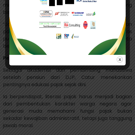
masyarakat menjadi bukti nyata manfaat pajak yang
bisa dirasakan langsung.
“Jangan menuntut hasil langsung dari pembayaran
pajak. Lihatlah di sekitar jalan yang lebih baik, fasilitas
publik yang lebih rapi itu semua hasil kontribusi kita
bersama,” ucapnya.
Pendidikan Pajak Jadi Kunci
Sebagai akademisi dan pembimbing mahasiswa
setelah pensiun dari DJP, Catur menekankan
pentingnya edukasi pajak sejak dini.
Ia berpendapat, literasi pajak harus menjadi bagian
dari pembentukan karakter warga negara agar
generasi muda memahami fungsi pajak bukan
sekadar kewajiban administratif, tetapi juga tanggung
jawab moral.