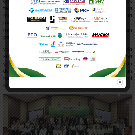
orang menunjukkan komitmen anggota IKPI untuk
terus meningkatkan kompetensi di tengah dinamika
regulasi perpajakan yang terus berkembang. Ia
menilai, PPL bukan sekadar kewajiban administratif,
melainkan ruang pembaruan wawasan dan
penguatan profesionalisme.
Vaudy juga memberikan apresiasi khusus kepada
Pengurus Cabang Kota Bekasi dan panitia pelaksana
yang telah bekerja keras menyelenggarakan kegiatan
dengan baik dan tertib. Ia menyebut keberhasilan
menghadirkan ratusan peserta merupakan hasil
kolaborasi dan soliditas organisasi di tingkat cabang.