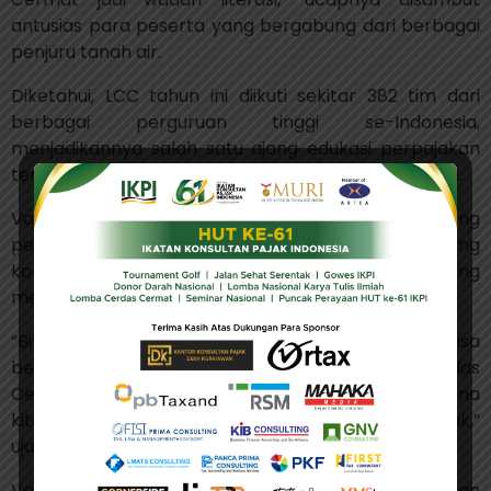
antusias para peserta yang bergabung dari berbagai
penjuru tanah air.
Diketahui, LCC tahun ini diikuti sekitar 382 tim dari
berbagai perguruan tinggi se-Indonesia,
menjadikannya salah satu ajang edukasi perpajakan
terbesar yang diselenggarakan oleh asosiasi profesi.
Vaudy juga menegaskan, bahwa IKPI akan mendorong
pelaksanaan LCC ini menjadi kegiatan tahunan yang
konsisten demi membangun generasi muda yang
melek pajak.
“Bila hari ini belum beruntung, kami berharap bisa
bertemu lagi di kesempatan mendatang. Cerdas
Cermat ini bukan hanya soal menang, tapi bagaimana
kita bersama-sama mengangkat literasi pajak,”
ujarnya.
Vaudy kembali menutup sambutannya dengan