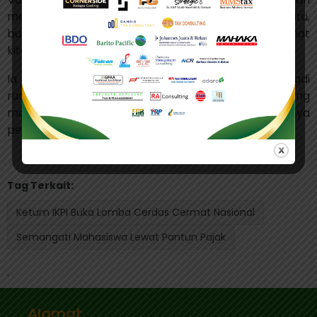
melontarkan pantun. “Pagi cerah, langit membiru,
burung berkicau di ranting cemara. Cerdas Cermat
kita sambut seru, ilmu pajak jadi juara bersama.”
Ia berharap, LCC Perpajakan IKPI 2025 bisa menjadi
ruang kompetitif sekaligus edukatif yang mendorong
mahasiswa untuk semakin memahami pentingnya
perpajakan dalam pembangunan nasional. (bl)
Tag Terkait:
Ketum IKPI Buka Lomba Cerdas Cermat Nasional
Semangati Mahasiswa Lewat Pantun Pajak
.
Alamat