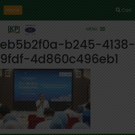
Daftar
Cari
Masuk
MENU
eb5b2f0a-b245-4138-
9fdf-4d860c496eb1