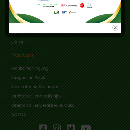
sekretariat@ikpi.or.id
Tautan Cepat
Masuk
Berita
Tautan
Mahkamah Agung
Pengadilan Pajak
Kementerian Keuangan
Direktorat Jenderal Pajak
Direktorat Jenderal Bea & Cukai
AOTCA