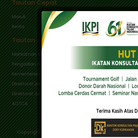
Tautan Cepat
Masuk
Berita
Tautan
Mahkamah Agung
Pengadilan Pajak
Kementerian Keuangan
Direktorat Jenderal Pajak
Direktorat Jenderal Bea & Cukai
AOTCA
Copyright © 2020 - Ikatan Konsultan Pajak