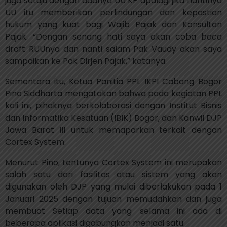
juga setuju dengan adanya UU KP apalagi jika nantinya
UU itu memberikan perlindungan dan kepastian
hukum yang kuat bagi Wajib Pajak dan Konsultan
Pajak. “Dengan senang hati saya akan coba baca
draft RUUnya dan nanti salam Pak Vaudy akan saya
sampaikan ke Pak Dirjen Pajak,” katanya.
Sementara itu, Ketua Panitia PPL IKPI Cabang Bogor
Pino Siddharta mengatakan bahwa pada kegiatan PPL
kali ini, pihaknya berkolaborasi dengan Institut Bisnis
dan Informatika Kesatuan (IBIK) Bogor, dan Kanwil DJP
Jawa Barat III untuk memaparkan terkait dengan
Cortex System.
Menurut Pino, tentunya Cortex System ini merupakan
salah satu dari fasilitas atau sistem yang akan
digunakan oleh DJP yang mulai diberlakukan pada 1
Januari 2025 dengan tujuan memudahkan dan juga
membuat Setiap data yang selama ini ada di
beberapa aplikasi digabungkan menjadi satu.