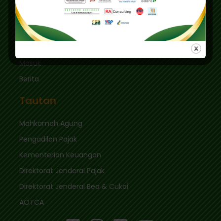
Jakarta Selatan 12410
sekretariat@ikpi.or.id
Tautan Cepat
Masuk
Berita
Tautan
Mahkamah Agung
Pengadilan Pajak
Kementerian Keuangan
Direktorat Jenderal Pajak
Direktorat Jenderal Bea & Cukai
AOTCA