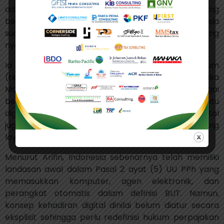
administratif. Ia menilai aktivitas digital yang
berlangsung masif dan sepanjang tahun di Indonesia
sudah mencerminkan
economic presence
yang
nyata.
Ia bahkan mencontohkan penemuan hukum
(
rechtsvinding
) di Belanda pada 1921 ketika
Mahkamah Agung Belanda mengakui listrik sebagai
benda karena memiliki nilai ekonomi. Analogi itu
digunakan untuk menjelaskan bahwa kehadiran digital
juga dapat dipandang sebagai realitas ekonomi yang
layak dikenai pajak.
Menurut Arifin, Indonesia sebenarnya telah memiliki
landasan awal dalam Pasal 2 ayat (5) UU PPh yang
memasukkan komputer, agen elektronik, dan
perangkat otomatis dalam definisi BUT. Namun,
konsep kehadiran digital dinilai belum diatur secara
eksplisit sehingga perlu redefinisi hukum perpajakan