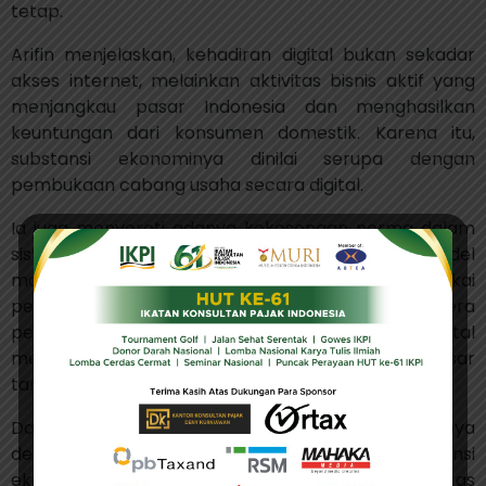
tetap.
Arifin menjelaskan, kehadiran digital bukan sekadar
akses internet, melainkan aktivitas bisnis aktif yang
menjangkau pasar Indonesia dan menghasilkan
keuntungan dari konsumen domestik. Karena itu,
substansi ekonominya dinilai serupa dengan
pembukaan cabang usaha secara digital.
Ia juga menyoroti adanya kekosongan norma dalam
sistem perpajakan global. Menurutnya, OECD Model
maupun UN Model masih dominan memakai
pendekatan
fixed place of business
yang lahir dari era
perdagangan konvensional. Padahal, ekonomi digital
memungkinkan perusahaan memperoleh laba besar
tanpa kehadiran fisik di negara pasar.
Dalam diskusi itu, Arifin mengaitkan gagasannya
dengan prinsip
substance over form
, yakni substansi
ekonomi lebih penting dibanding formalitas