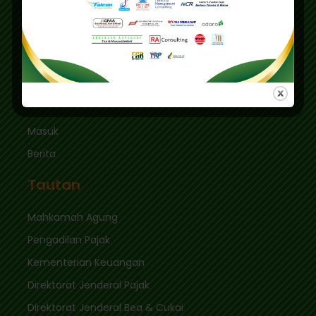
Graha Mas Fatmawati Blok B4-5 Cipete Utara,
Kec. Keb. Baru Jl. Fatmawati Raya
Jakarta Selatan 12410
sekretariat@ikpi.or.id
Tautan Cepat
Masuk
Berita
Tautan
Mahkamah Agung
Pengadilan Pajak
Kementerian Keuangan
Direktorat Jenderal Pajak
Direktorat Jenderal Bea & Cukai