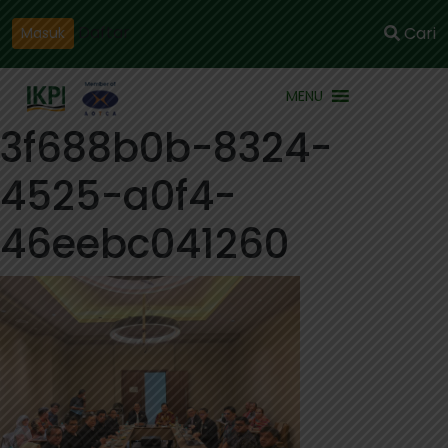
Daftar
Cari
Masuk
MENU
3f688b0b-8324-
4525-a0f4-
46eebc041260