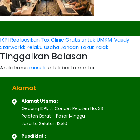
Navigasi
IKPI Realisasikan Tax Clinic Gratis untuk UMKM, Vaudy
Starworld: Pelaku Usaha Jangan Takut Pajak
pos
Tinggalkan Balasan
Anda harus
masuk
untuk berkomentar.
Alamat
Alamat Utama :
Gedung IKPI, Jl. Condet Pejaten No. 3B
Pejaten Barat - Pasar Minggu
Jakarta Selatan 12510
Pusdiklat :