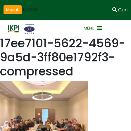
Daftar
Cari
Masuk
MENU
17ee7101-5622-4569-
9a5d-3ff80e1792f3-
compressed