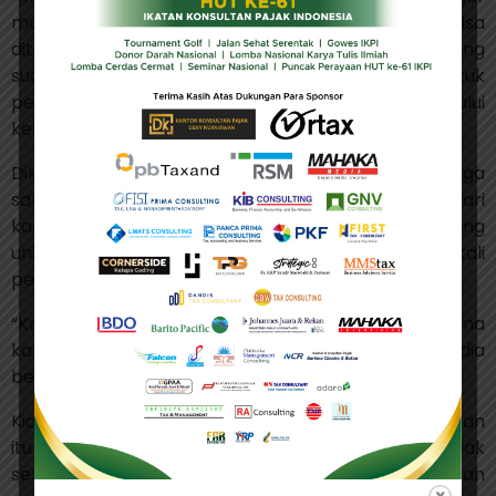
masukan maupun keluhan yang kami sampaikan bisa
diteruskan ke DJP agar kedepan pembahasan yang
sudah kami diskusikan dapat menjadi masukan untuk
perubahan yang lebih baik,” kata Kian On melalui
keterangan tertulisnya, Senin (9/10/2023).
Dikatakannya, dalam kesempatan itu Komwasjak juga
sangat semangat mendengar masukan-masukan dari
kami, dan menurut mereka daerah Kalimantan yang
unit adalah Pontianak sebab banyak sekali
pengaduan yang masuk ke Komwasjak.
“Kami IKPI Cabang Pontianak mengucapkan terima
kasih banyak kepada Komwasjak yang bersedia
berdiskusi dan mendengar masukan ini,” ujarnya.
Kian On juga mengatakan bahwa pada kesempatan
itu Komwasjak menekankan kalau ada yang tidak
sesuai atau ada kendala apapun pada saat konsultan