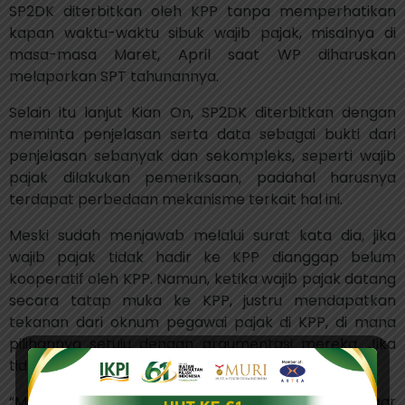
SP2DK diterbitkan oleh KPP tanpa memperhatikan
kapan waktu-waktu sibuk wajib pajak, misalnya di
masa-masa Maret, April saat WP diharuskan
melaporkan SPT tahunannya.
Selain itu lanjut Kian On, SP2DK diterbitkan dengan
meminta penjelasan serta data sebagai bukti dari
penjelasan sebanyak dan sekompleks, seperti wajib
pajak dilakukan pemeriksaan, padahal harusnya
terdapat perbedaan mekanisme terkait hal ini.
Meski sudah menjawab melalui surat kata dia, jika
wajib pajak tidak hadir ke KPP dianggap belum
kooperatif oleh KPP. Namun, ketika wajib pajak datang
secara tatap muka ke KPP, justru mendapatkan
tekanan dari oknum pegawai pajak di KPP, di mana
pilihannya setuju dengan argumentasi mereka. Jika
tidak setuju maka akan dilanjutkan pemeriksaan.
“Mudah-mudahan dari Komwasjak yang mendengar