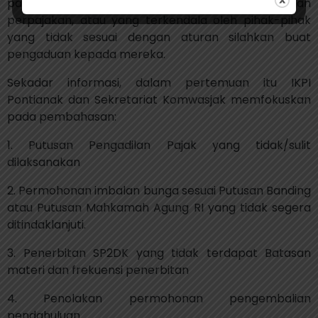
pajak atau wajib pajak menjalankan kewajiban
perpajakan, atau yang terkendala oleh pihak-pihak
yang tidak sesuai dengan aturan silahkan buat
pengaduan kepada mereka.
Sekadar informasi, dalam pertemuan itu IKPI
Pontianak dan Sekretariat Komwasjak memfokuskan
pada pembahasan:
1. Putusan Pengadilan Pajak yang tidak/sulit
dilaksanakan
2. Permohonan imbalan bunga sesuai Putusan Banding
atau Putusan Mahkamah Agung RI yang tidak segera
ditindaklanjuti.
3. Penerbitan SP2DK yang tidak terdapat Batasan
materi dan frekuensi penerbitan
4. Penolakan permohonan pengembalian
pendahuluan