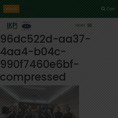
Daftar
Cari
Masuk
MENU
96dc522d-aa37-
4aa4-b04c-
990f7460e6bf-
compressed