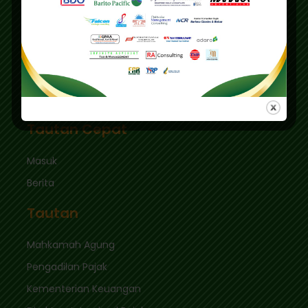
Pusdiklat :
Graha Mas Fatmawati Blok B4-5 Cipete Utara,
Kec. Keb. Baru Jl. Fatmawati Raya
Jakarta Selatan 12410
sekretariat@ikpi.or.id
Tautan Cepat
Masuk
Berita
Tautan
Mahkamah Agung
Pengadilan Pajak
Kementerian Keuangan