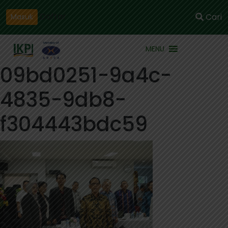
Daftar
Cari
Masuk
MENU
09bd0251-9a4c-
4835-9db8-
f304443bdc59