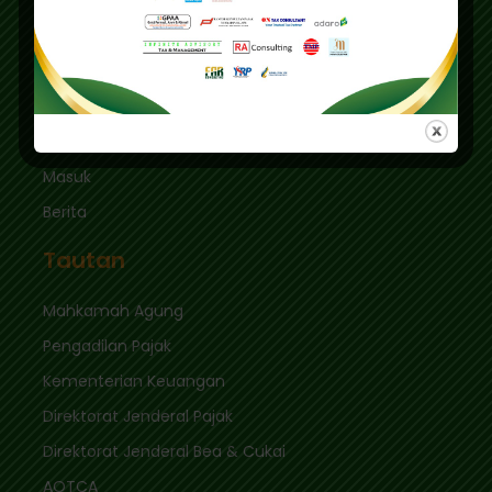
Kec. Keb. Baru Jl. Fatmawati Raya
Jakarta Selatan 12410
sekretariat@ikpi.or.id
Tautan Cepat
Masuk
Berita
Tautan
Mahkamah Agung
Pengadilan Pajak
Kementerian Keuangan
Direktorat Jenderal Pajak
Direktorat Jenderal Bea & Cukai
AOTCA