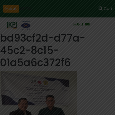
Daftar
Cari
Masuk
MENU
bd93cf2d-d77a-
45c2-8c15-
01a5a6c372f6