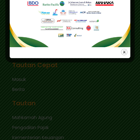
Jakarta Selatan 12510
Pusdiklat :
Graha Mas Fatmawati Blok B4-5 Cipete Utara,
Kec. Keb. Baru Jl. Fatmawati Raya
Jakarta Selatan 12410
sekretariat@ikpi.or.id
Tautan Cepat
Masuk
Berita
Tautan
Mahkamah Agung
Pengadilan Pajak
Kementerian Keuangan