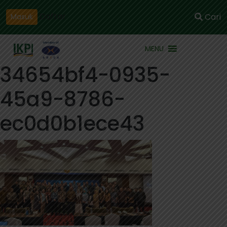
Daftar
Cari
Masuk
MENU
34654bf4-0935-
45a9-8786-
ec0d0b1ece43