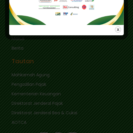
Jakarta Selatan 12410
sekretariat@ikpi.or.id
Tautan Cepat
Masuk
Berita
Tautan
Mahkamah Agung
Pengadilan Pajak
Kementerian Keuangan
Direktorat Jenderal Pajak
Direktorat Jenderal Bea & Cukai
AOTCA