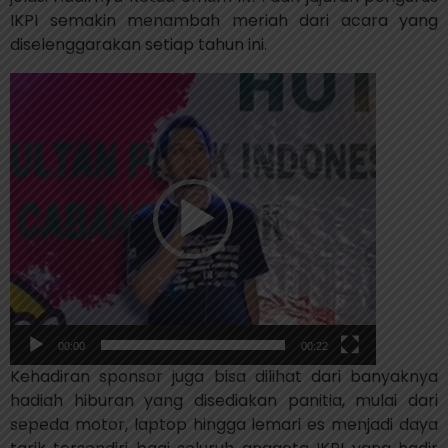
IKPI semakin menambah meriah dari acara yang
diselenggarakan setiap tahun ini.
Pemutar
Video
00:00
00:22
Kehadiran sponsor juga bisa dilihat dari banyaknya
hadiah hiburan yang disediakan panitia, mulai dari
sepeda motor, laptop hingga lemari es menjadi daya