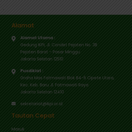
.
Alamat
Alamat Utama :
Gedung IKPI, Jl. Condet Pejaten No. 3B
Pejaten Barat - Pasar Minggu
Jakarta Selatan 12510
Pusdiklat :
Graha Mas Fatmawati Blok B4-5 Cipete Utara,
Kec. Keb. Baru Jl. Fatmawati Raya
Jakarta Selatan 12410
sekretariat@ikpi.or.id
Tautan Cepat
Masuk