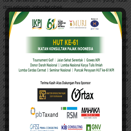
tarik tersendiri bagi seluruh anggota IKPI yang hadir
dari wilayah Jabodetabek.
Hijrah Hafiddudin Pemilik dari Hijrah Tax Consultant
(HHH Consultant), yang juga merupakan salah satu
sponsor dari kegiatan HUT ke-8 IKPI Depok
mengatakan. IKPI Depok adalah rumah pertama bagi
Hijrah dalam menapaki karir profesionalnya sebagai
konsultan pajak.
“IKPI Depok-lah yang membesarkan saya. Insya Allah
saya akan terus ada dan membantu IKPI Depok jika
diperlukan, termasuk menjadi sponsor kegiatan,” kata
Hijrah di lokasi acara.
Sebagai anggota IKPI, Hijrah mengungkapkan bahwa
IKPI Depok merupakan salah satu cabang yang
sangat aktif menyelenggarakan kegiatan.
Kekompakan anggota dan kepemimpinan Nuryadin,
dinilai menjadi kunci semakin dikenalnya profesi