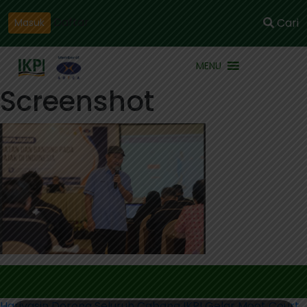
Daftar
Cari
Masuk
MENU
Screenshot
Hariyasin Dorong Seluruh Cabang IKPI Gelar Moot Court