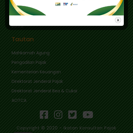
Tautan Cepat
Masuk
Berita
Tautan
Mahkamah Agung
Pengadilan Pajak
Kementerian Keuangan
Direktorat Jenderal Pajak
Direktorat Jenderal Bea & Cukai
AOTCA
Copyright © 2020 - Ikatan Konsultan Pajak