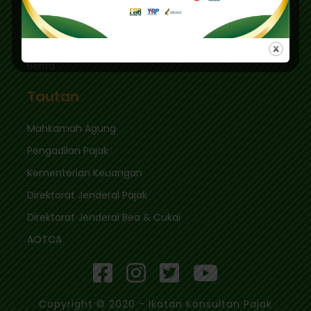
Tautan Cepat
Masuk
Berita
Tautan
Mahkamah Agung
Pengadilan Pajak
Kementerian Keuangan
Direktorat Jenderal Pajak
Direktorat Jenderal Bea & Cukai
AOTCA
Copyright © 2020 - Ikatan Konsultan Pajak