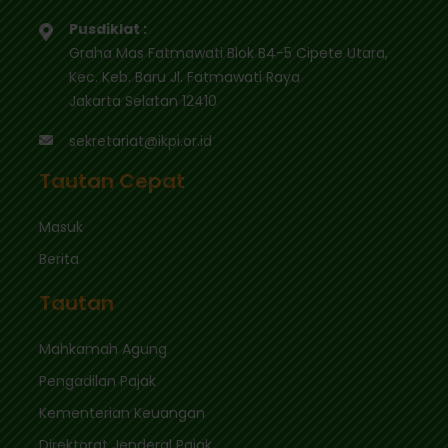
Pusdiklat :
Graha Mas Fatmawati Blok B4-5 Cipete Utara,
Kec. Keb. Baru Jl. Fatmawati Raya
Jakarta Selatan 12410
sekretariat@ikpi.or.id
Tautan Cepat
Masuk
Berita
Tautan
Mahkamah Agung
Pengadilan Pajak
Kementerian Keuangan
Direktorat Jenderal Pajak