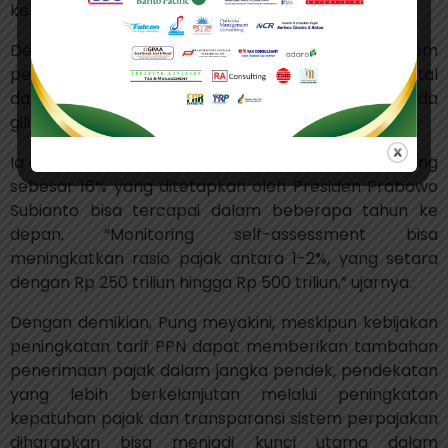
kepada otoritas pajak secara otomatis.
Dengan demikian, Pung meyakini bahwa sistem
pengawasan pajak yang lebih transparan dan digital
dapat meningkatkan kepatuhan WP, yang pada
gilirannya dapat mendongkrak penerimaan pajak.
Ia optimistis bahwa target rasio pajak Indonesia yang
sebesar 16% yang ditetapkan oleh Presiden Prabowo
Subianto bisa tercapai dalam beberapa tahun ke
depan. “Monitoring self-assessment bisa
meningkatkan rasio pajak antara 1-2%, yang setara
dengan Rp 250 triliun hingga Rp 500 triliun,” ujarnya.
Dengan demikian, Pung meyakini, meskipun kebijakan
peningkatan tarif PPN dapat memberikan tambahan
penerimaan pajak dalam jangka pendek, pendekatan
yang lebih berkelanjutan melalui peningkatan
kepatuhan pajak dan transparansi sistem perpajakan
diharapkan bisa menjadi kunci utama dalam