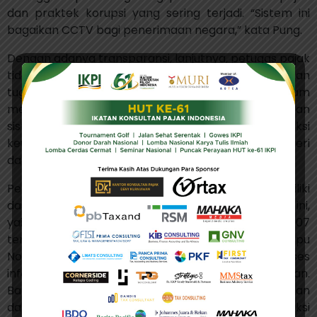
dan praktek korupsi yang sering terjadi. “Sistem ini
bagaikan CCTV bagi penerimaan negara,” kata Pung.
Dengan adanya transparansi, lanjutnya, petugas pajak
tidak akan semena-mena dalam menjalankan
tugasnya, dan WP pun diharapkan lebih patuh dalam
melaporkan kewajiban pajaknya. Melalui penerapan
sistem digitalisasi yang lebih ketat, data transaksi
keuangan, rekening bank, hingga transaksi luar negeri
dapat terhubung langsung dengan sistem pajak.
Pemerintah Indonesia menurut Pung, sudah memiliki
dasar hukum yang kuat untuk menerapkan sistem ini,
yaitu Undang-Undang (UU) No. 28 Tahun 2007
tentang Ketentuan Umum Perpajakan dan Perpu
Nomor 1 Tahun 2017 yang mengatur tentang akses
informasi keuangan untuk kepentingan perpajakan.
Bahkan, ia menambahkan, lembaga jasa keuangan
dan perbankan wajib menyampaikan data transaksi