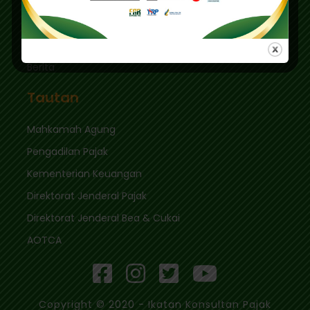
Tautan Cepat
Masuk
Berita
Tautan
Mahkamah Agung
Pengadilan Pajak
Kementerian Keuangan
Direktorat Jenderal Pajak
Direktorat Jenderal Bea & Cukai
AOTCA
Copyright © 2020 - Ikatan Konsultan Pajak