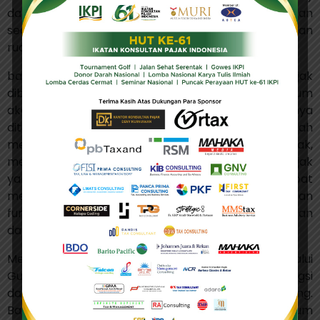
dan Gugatan (30 hari atau 14 hari) telah ditetapkan
secara tegas, termasuk pengaturan kewenangan dan
ruang lingkup masing-masing upaya hukum;
bahwa dengan membiarkan materi sengketa pajak
dibawa ke ranah Gugatan, maka kepastian hukum
akan terganggu. Gugatan yang pada dasarnya
ditujukan untuk memeriksa prosedur akan berubah
menjadi forum untuk menguji materi ketetapan pajak,
mengacaukan sistem penanganan sengketa pajak
yang telah diatur dengan rinci. Hal ini dapat
menyebabkan sengketa berlarut-larut, mengaburkan
fungsi utama banding, serta menghambat kepastian
dan kelancaran penerimaan negara;
Menimbang bahwa penyelesaian materi melalui
Gugatan akan berakibat pada tereduksinya fungsi
dan nilai upaya hukum keberatan dan banding.
Banding telah ditentukan sebagai upaya hukum