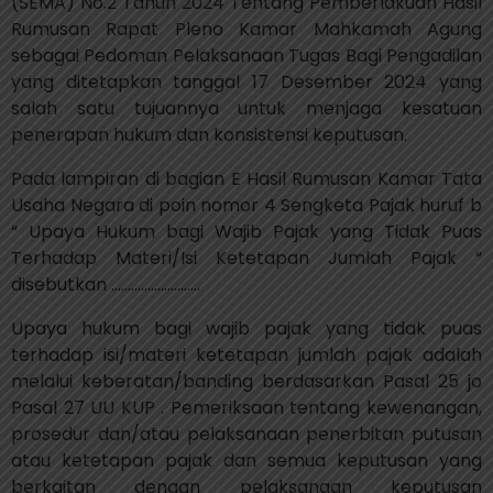
(SEMA) No.2 Tahun 2024 Tentang Pemberlakuan Hasil
Rumusan Rapat Pleno Kamar Mahkamah Agung
sebagai Pedoman Pelaksanaan Tugas Bagi Pengadilan
yang ditetapkan tanggal 17 Desember 2024 yang
salah satu tujuannya untuk menjaga kesatuan
penerapan hukum dan konsistensi keputusan.
Pada lampiran di bagian E Hasil Rumusan Kamar Tata
Usaha Negara di poin nomor 4 Sengketa Pajak huruf b
“ Upaya Hukum bagi Wajib Pajak yang Tidak Puas
Terhadap Materi/Isi Ketetapan Jumlah Pajak “
disebutkan ………………………
Upaya hukum bagi wajib pajak yang tidak puas
terhadap isi/materi ketetapan jumlah pajak adalah
melalui keberatan/banding berdasarkan Pasal 25 jo
Pasal 27 UU KUP . Pemeriksaan tentang kewenangan,
prosedur dan/atau pelaksanaan penerbitan putusan
atau ketetapan pajak dan semua keputusan yang
berkaitan dengan pelaksanaan keputusan