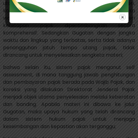
utama untuk menyelesaikan perselisihan materi,
karena di dalam proses banding terdapat jangka
waktu dan prosedur yang memungkinkan materi
ketetapan pajak dipertimbangkan secara
komprehensif. Sedangkan Gugatan dengan jangka
waktu dan lingkup yang terbatas, serta tidak adanya
penangguhan jatuh tempo utang pajak, tidak
dirancang untuk menyelesaikan sengketa materi;
bahwa selain itu, sistem pajak menganut self
assessment, di mana tanggung jawab penghitungan
dan pembayaran pajak berada pada Wajib Pajak, dan
koreksi yang dilakukan Direktorat Jenderal Pajak
menjadi objek utama penyelesaian melalui keberatan
dan banding. Apabila materi ini dibawa ke jalur
Gugatan, maka upaya hukum yang telah dirancang
dalam sistem hukum pajak untuk menjaga
keseimbangan dan kepastian akan terganggu;