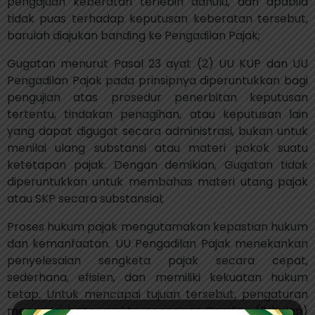
pengajuan keberatan terlebih dahulu, dan apabila
tidak puas terhadap keputusan keberatan tersebut,
barulah diajukan banding ke Pengadilan Pajak;
Gugatan menurut Pasal 23 ayat (2) UU KUP dan UU
Pengadilan Pajak pada prinsipnya diperuntukkan bagi
pengujian atas prosedur penerbitan keputusan
tertentu, tindakan penagihan, atau keputusan lain
yang dapat digugat secara administrasi, bukan untuk
menilai ulang substansi atau materi pokok suatu
ketetapan pajak. Dengan demikian, Gugatan tidak
diperuntukkan untuk membahas materi utang pajak
atau SKP secara substansial;
Proses hukum pajak mengutamakan kepastian hukum
dan kemanfaatan. UU Pengadilan Pajak menekankan
penyelesaian sengketa pajak secara cepat,
sederhana, efisien, dan memiliki kekuatan hukum
tetap. Untuk mencapai tujuan tersebut, pengaturan
mengenai batas waktu pengajuan Banding (3 bulan)