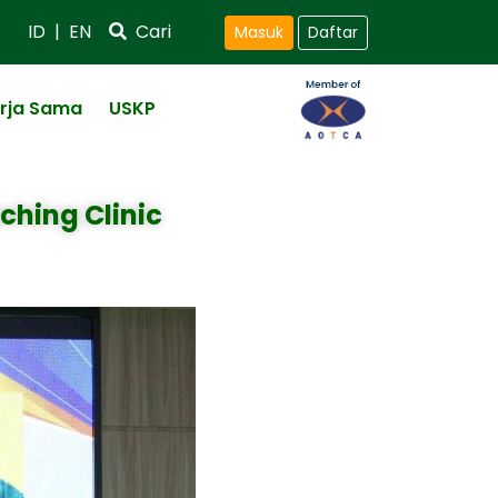
ID
|
EN
Cari
Masuk
Daftar
rja Sama
USKP
ching Clinic