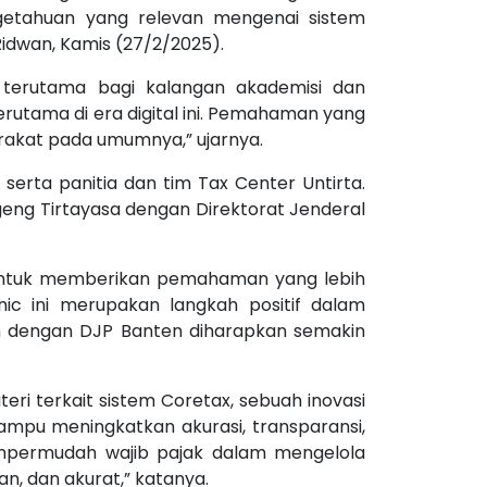
getahuan yang relevan mengenai sistem
 Ridwan, Kamis (27/2/2025).
terutama bagi kalangan akademisi dan
rutama di era digital ini. Pemahaman yang
rakat pada umumnya,” ujarnya.
serta panitia dan tim Tax Center Untirta.
geng Tirtayasa dengan Direktorat Jenderal
tin untuk memberikan pemahaman yang lebih
c ini merupakan langkah positif dalam
lin dengan DJP Banten diharapkan semakin
ri terkait sistem Coretax, sebuah inovasi
mampu meningkatkan akurasi, transparansi,
mempermudah wajib pajak dalam mengelola
n, dan akurat,” katanya.