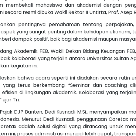
lam membekali mahasiswa dan akademisi dengan pen
ini secara resmi dibuka Wakil Rektor II Untirta, Prof. Asep
ankan pentingnya pemahaman tentang perpajakan, 
 aspek yang sangat penting dalam kehidupan ekonomi, te
beri dampak positif, baik bagi akademisi maupun masya
idang Akademik FEB, Wakil Dekan Bidang Keuangan FEB, 
k kolaborasi yang terjalin antara Universitas Sultan A
n kegiatan ini.
enjelaskan bahwa acara seperti ini diadakan secara ru
yang terus berkembang. “Seminar dan coaching clini
efisien di lingkungan akademik. Kolaborasi yang terja
ujar Tri.
ak DJP Banten, Dedi Kusnadi, M.Si., menyampaikan mate
 Indonesia. Menurut Dedi Kusnadi, penggunaan Coretax 
“Coretax adalah solusi digital yang dirancang untuk 
 ini, proses administrasi menjadi lebih cepat, transpara