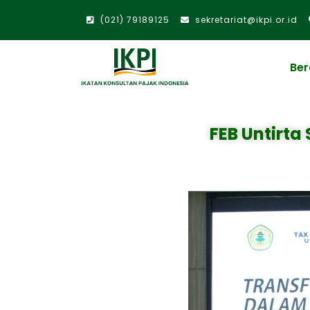
(021) 79189125
sekretariat@ikpi.or.id
Be
FEB Untirta