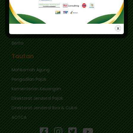
sekretariat@ikpi.or.id
Tautan Cepat
Masuk
Berita
Tautan
Mahkamah Agung
Pengadilan Pajak
Kementerian Keuangan
Direktorat Jenderal Pajak
Direktorat Jenderal Bea & Cukai
AOTCA