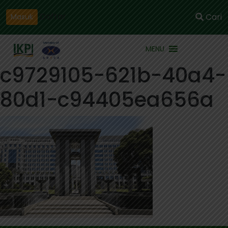
Daftar
Cari
Masuk
MENU
c9729105-621b-40a4-
80d1-c94405ea656a