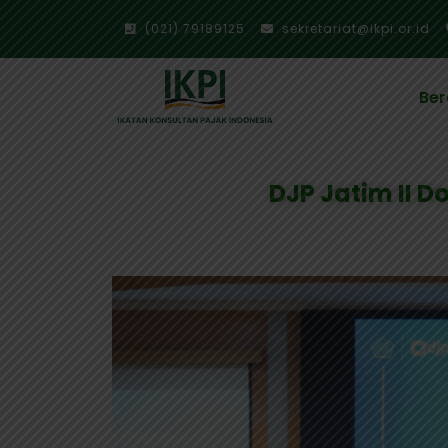
(021) 79189125
sekretariat@ikpi.or.id
Be
DJP Jatim II 