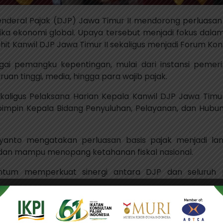
 Jenderal Pajak (DJP) Jawa Timur II mendorong perluasa
mika ekonomi global. Upaya tersebut menjadi fokus dala
hit Kanwil DJP Jawa Timur II sekaligus menjadi Forum Kons
 pemangku kepentingan, mulai dari instansi pemerint
uruan tinggi, media, hingga para wajib pajak.
kaligus Pelaksana Harian Kepala Kanwil DJP Jawa Timu
dipimpin Kepala Bidang Penyuluhan, Pelayanan, dan Hubu
anto mengatakan perluasan basis pajak menjadi la
n, dan mampu menopang ketahanan fiskal nasional.
entum memperkuat sinergi antara DJP dan seluruh
di sumber utama pendapatan negara. Dalam APBN 2026
dari total pendapatan negara.