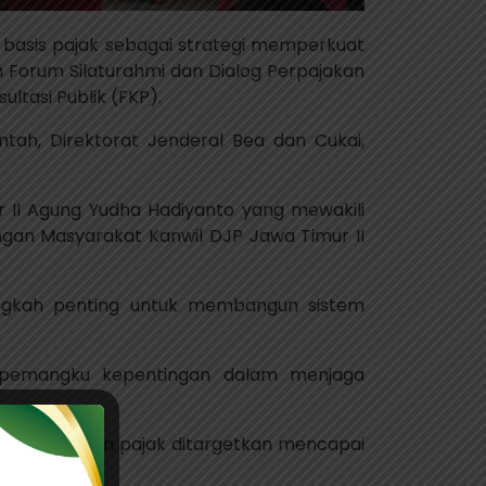
n basis pajak sebagai strategi memperkuat
m Forum Silaturahmi dan Dialog Perpajakan
ultasi Publik (FKP).
ah, Direktorat Jenderal Bea dan Cukai,
r II Agung Yudha Hadiyanto yang mewakili
ngan Masyarakat Kanwil DJP Jawa Timur II
ngkah penting untuk membangun sistem
 pemangku kepentingan dalam menjaga
, penerimaan pajak ditargetkan mencapai