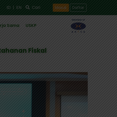
ID
|
EN
Cari
Masuk
Daftar
rja Sama
USKP
tahanan Fiskal