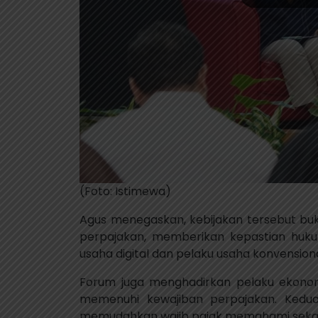
(Foto: Istimewa)
Agus menegaskan, kebijakan tersebut buk
perpajakan, memberikan kepastian huku
usaha digital dan pelaku usaha konvensiona
Forum juga menghadirkan pelaku ekono
memenuhi kewajiban perpajakan. Kedua
memudahkan wajib pajak memahami sekali