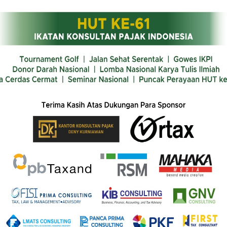
memperoleh target penerimaan sebesar Rp36,37 triliun da
,11 persen dibandingkan periode yang sama tahun sebe
melalui peningkatan kepatuhan sukarela dan perluasan 
li Madya Kanwil DJP Jawa Timur II Agus Saptomo memap
alah satu kebijakan yang dijelaskan adalah implement
place sebagai pihak lain yang melakukan pemungutan 
SE).