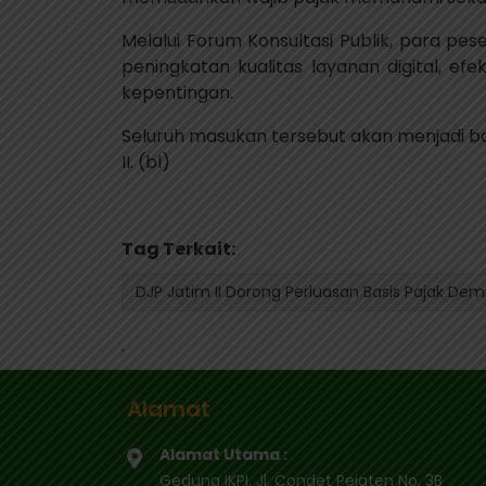
Melalui Forum Konsultasi Publik, para p
peningkatan kualitas layanan digital, ef
kepentingan.
Seluruh masukan tersebut akan menjadi ba
II. (bl)
Tag Terkait:
DJP Jatim II Dorong Perluasan Basis Pajak Dem
.
Alamat
Alamat Utama :
Gedung IKPI, Jl. Condet Pejaten No. 3B