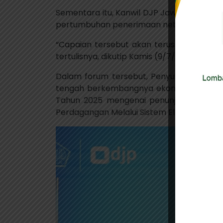
Sementara itu, Kanwil DJP Jawa Timur II 
pertumbuhan penerimaan neto sebesar 25
“Capaian tersebut akan terus diperkuat 
tertulisnya, dikutip Kamis (9/7/2026).
Dalam forum tersebut, Penyuluh Pajak Ah
tengah berkembangnya ekonomi digital. S
Tahun 2025 mengenai penunjukan market
Perdagangan Melalui Sistem Elektronik (PM