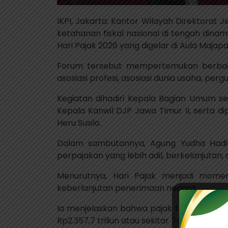
IKPI, Jakarta: Kantor Wilayah Direktorat
ketahanan fiskal nasional di tengah dina
Hari Pajak 2026 yang digelar di Aula Majapa
Forum tersebut mempertemukan berbagai
asosiasi profesi, asosiasi dunia usaha, perg
Kegiatan dihadiri Kepala Bagian Umum se
Kepala Kanwil DJP Jawa Timur II, serta 
Heru Susilo.
Dalam sambutannya, Agung Yudha Hadiy
perpajakan yang lebih adil, berkelanjuta
Menurutnya, Hari Pajak menjadi mom
keberlanjutan penerimaan negara.
Ia menjelaskan bahwa pajak tetap menja
Rp2.357,7 triliun atau sekitar 74,7 persen 