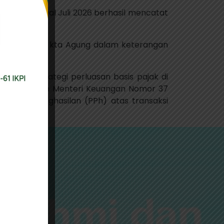
n hingga awal Juli 2026 berhasil mencatat
lumnya.
basis pajak,” kta Agung dalam keterangan
arkan strategi perluasan basis pajak di
asi Peraturan Menteri Keuangan Nomor 37
Pajak Penghasilan (PPh) atas transaksi