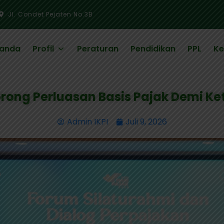
Jl. Condet Pejaten No.3B
randa
Profil
Peraturan
Pendidikan
PPL
Ke
Dorong Perluasan Basis Pajak Demi Ke
Admin IKPI
Juli 9, 2026