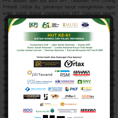
PPh Badan dan 8,6 juta SPT Tahunan PPh Orang
Pribadi. Untuk itu, pihaknya terus mengimbau agar
wajib pajak dapat melaporkan SPT Tahunan sesuai
dengan batas waktu yang ditetapkan.
“Kami mengimbau seluruh wajib pajak agar dapat
segera melaporkan SPT Tahunan sesuai dengan batas
waktu pelaporan, yaitu 31 Maret untuk SPT Tahunan
PPh OP dan 30 April untuk SPT Tahunan PPh Badan,”
ujar Dwi seperti dikutip dari Kontan.co.id, Kamis
(23/3/2023).
Dwi merinci, sebanyak 12.000 SPT Badan dan 7,78 juta
SPT OP menggunakan pelaporan melalui e-filing.
Sementara pelaporan melalui e-form sebanyak
218.000 SPT Badan dan 643.000 SPT OP.
Lebih lanjut, sebanyak 159 SPT Badan dan 2.839 SPT OP
menggunakan pelaporan melalui e-SPT. Dan terakhir,
pelaporan secara manual terdiri dari 40.000 SPT