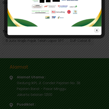
Badan dan 197.000 SPT OP. (bl)
Tag Terkait:
9 Juta Wajib Pajak Telah Lapor SPT
DJP Catat 8
.
Alamat
Alamat Utama :
Gedung IKPI, Jl. Condet Pejaten No. 3B
Pejaten Barat - Pasar Minggu
Jakarta Selatan 12510
Pusdiklat :