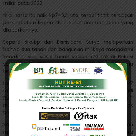
miliar pada 2022.
Nilai harta itu naik Rp743,3 juta, tetapi tidak terdapat
penambahan kepemilikan tanah dan bangunan yang
dilaporkannya.
Seperti dikutip dari Bisnis.com, Suryo melaporkan
bahwa dua tanah dan bangunan miliknya mengalami
kenaikan nilai, yakni tanah seluas 570 m2 di Bekasi
yang naik Rp300 juta menjadi Rp757,9 juta karena
telah berdiri bangunan seluas 300 m2 di atasnya.
Lalu, terdapat tanah dan bangunan seluas 407
m2/250 m2 di Bekasi yang naik Rp443,3 juta, menjadi
Rp1,48 miliar. Dirjen Pajak melaporkan kepemilikan 11
alat transportasi dan mesin senilai Rp947 juta, tidak
berubah dari 2021.
Koleksi kendaraan bermotornya beragam, mulai dari
mobil minibus, hingga motor gede (moge) seperti