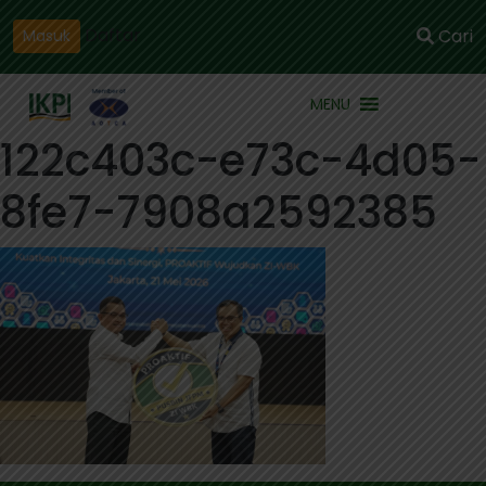
Daftar
Cari
Masuk
MENU
122c403c-e73c-4d05-
8fe7-7908a2592385