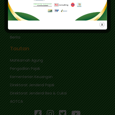
sekretariat@ikpi.or.id
Tautan Cepat
Masuk
Berita
Tautan
Mahkamah Agung
Pengadilan Pajak
Kementerian Keuangan
Direktorat Jenderal Pajak
Direktorat Jenderal Bea & Cukai
AOTCA