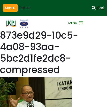
Daftar
Cari
Masuk
MENU
873e9d29-10c5-
4a08-93aa-
5bc2d1fe2dc8-
compressed