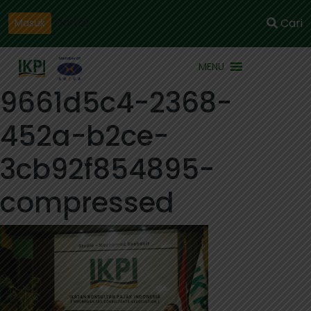
Daftar
Cari
Masuk
MENU
9661d5c4-2368-
452a-b2ce-
3cb92f854895-
compressed