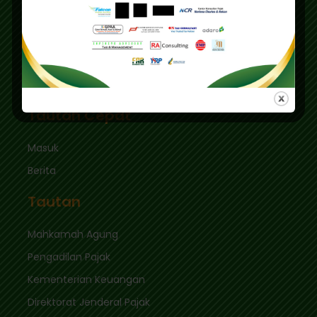
Pusdiklat :
Graha Mas Fatmawati Blok B4-5 Cipete Utara,
Kec. Keb. Baru Jl. Fatmawati Raya
Jakarta Selatan 12410
sekretariat@ikpi.or.id
Tautan Cepat
Masuk
Berita
Tautan
Mahkamah Agung
Pengadilan Pajak
Kementerian Keuangan
Direktorat Jenderal Pajak