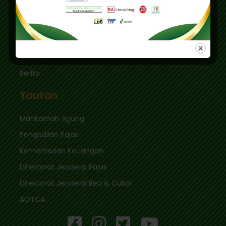
sekretariat@ikpi.or.id
Tautan Cepat
Masuk
Berita
Tautan
Mahkamah Agung
Pengadilan Pajak
Kementerian Keuangan
Direktorat Jenderal Pajak
Direktorat Jenderal Bea & Cukai
AOTCA