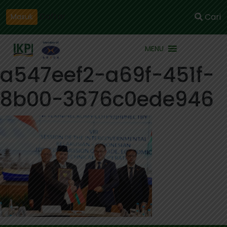
Daftar
Cari
Masuk
MENU
a547eef2-a69f-451f-
8b00-3676c0ede946