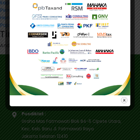
kepala Kanwil DJP Jakut adalah Kepala Bidang
Penyuluhan Pelayanan dan Hubungan Masyarakat
Hendriyan, beserta seluruh Kepala Kantor Pelayanan
Pajak (KPP) se-Jakut. (Foto: IKPI/Bayu Legianto)
Tinggalkan Balasan
Anda harus
masuk
untuk berkomentar.
Alamat
Alamat Utama :
Gedung IKPI, Jl. Condet Pejaten No. 3B
Pejaten Barat - Pasar Minggu
Jakarta Selatan 12510
Pusdiklat :
Graha Mas Fatmawati Blok B4-5 Cipete Utara,
Kec. Keb. Baru Jl. Fatmawati Raya
Jakarta Selatan 12410