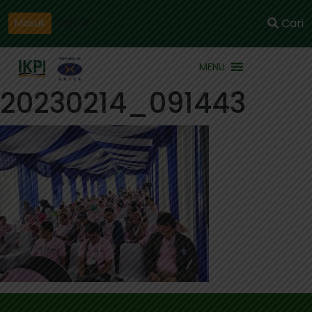
Daftar
Cari
Masuk
MENU
20230214_091443