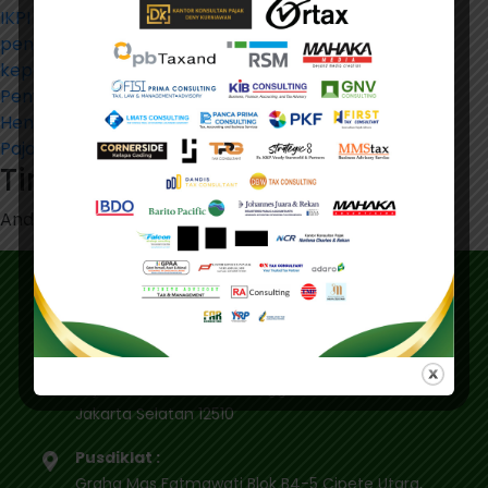
IKPI Cabang Jakut Franky Foreson didampingi oleh
pengurus dan anggota. Sementara itu, Hadir mewakili
kepala Kanwil DJP Jakut adalah Kepala Bidang
Penyuluhan Pelayanan dan Hubungan Masyarakat
Hendriyan, beserta seluruh Kepala Kantor Pelayanan
Pajak (KPP) se-Jakut. (Foto: IKPI/Bayu Legianto)
Tinggalkan Balasan
Anda harus
masuk
untuk berkomentar.
Alamat
Alamat Utama :
Gedung IKPI, Jl. Condet Pejaten No. 3B
Pejaten Barat - Pasar Minggu
Jakarta Selatan 12510
Pusdiklat :
Graha Mas Fatmawati Blok B4-5 Cipete Utara,