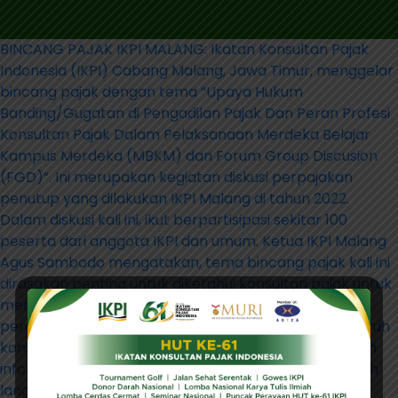
Navigasi
BINCANG PAJAK IKPI MALANG: Ikatan Konsultan Pajak
Indonesia (IKPI) Cabang Malang, Jawa Timur, menggelar
pos
bincang pajak dengan tema “Upaya Hukum
Banding/Gugatan di Pengadilan Pajak Dan Peran Profesi
Konsultan Pajak Dalam Pelaksanaan Merdeka Belajar
Kampus Merdeka (MBKM) dan Forum Group Discusion
(FGD)”. Ini merupakan kegiatan diskusi perpajakan
penutup yang dilakukan IKPI Malang di tahun 2022.
Dalam diskusi kali ini, ikut berpartisipasi sekitar 100
peserta dari anggota IKPI dan umum. Ketua IKPI Malang
Agus Sambodo mengatakan, tema bincang pajak kali ini
dirasakan penting untuk diketahui konsultan pajak untuk
menambah ilmu. Menurut Agus, perkembangan
peraturan perpajakan yang dinamis menjadikan seluruh
konsultan pajak harus terus melakukan pemutakhiran
informasi dan aturan perpajakan, sehingga tidak salah
langkah saat membantu klien mengatasi masalah