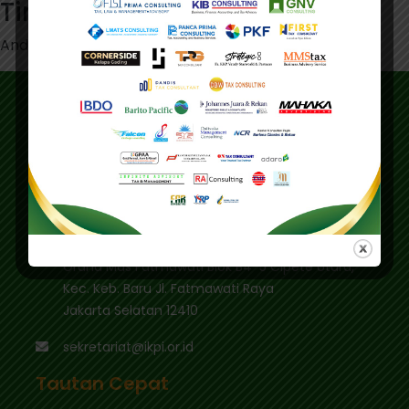
Tinggalkan Balasan
Anda harus
masuk
untuk berkomentar.
Alamat
Alamat Utama :
Gedung IKPI, Jl. Condet Pejaten No. 3B
Pejaten Barat - Pasar Minggu
Jakarta Selatan 12510
Pusdiklat :
Graha Mas Fatmawati Blok B4-5 Cipete Utara,
Kec. Keb. Baru Jl. Fatmawati Raya
Jakarta Selatan 12410
sekretariat@ikpi.or.id
Tautan Cepat