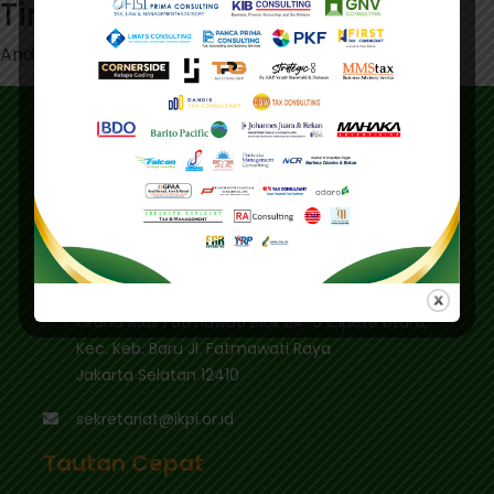
Tinggalkan Balasan
Anda harus
masuk
untuk berkomentar.
Alamat
Alamat Utama :
Gedung IKPI, Jl. Condet Pejaten No. 3B
Pejaten Barat - Pasar Minggu
Jakarta Selatan 12510
Pusdiklat :
Graha Mas Fatmawati Blok B4-5 Cipete Utara,
Kec. Keb. Baru Jl. Fatmawati Raya
Jakarta Selatan 12410
sekretariat@ikpi.or.id
Tautan Cepat