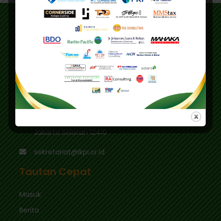
Alamat
Alamat Utama :
Gedung IKPI, Jl. Condet Pejaten No. 3B
Pejaten Barat - Pasar Minggu
Jakarta Selatan 12510
Pusdiklat :
Graha Mas Fatmawati Blok B4-5 Cipete Utara,
Kec. Keb. Baru Jl. Fatmawati Raya
Jakarta Selatan 12410
sekretariat@ikpi.or.id
Tautan Cepat
Masuk
Berita