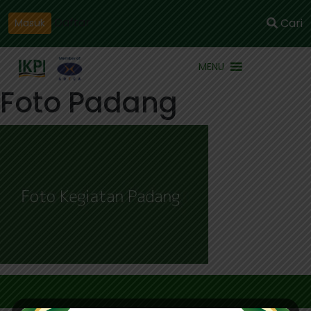
Daftar
Cari
Masuk
MENU
Foto Padang