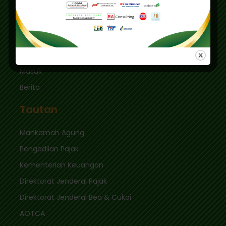
Jakarta Selatan 12410
sekretariat@ikpi.or.id
Tautan Cepat
Masuk
Berita
Tautan
Mahkamah Agung
Pengadilan Pajak
Kementerian Keuangan
Direktorat Jenderal Pajak
Direktorat Jenderal Bea & Cukai
AOTCA