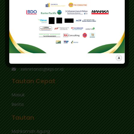
Alamat Utama :
Gedung IKPI, Jl. Condet Pejaten No. 3B
Pejaten Barat - Pasar Minggu
Jakarta Selatan 12510
Pusdiklat :
Graha Mas Fatmawati Blok B4-5 Cipete Utara,
Kec. Keb. Baru Jl. Fatmawati Raya
Jakarta Selatan 12410
sekretariat@ikpi.or.id
Tautan Cepat
Masuk
Berita
Tautan
Mahkamah Agung