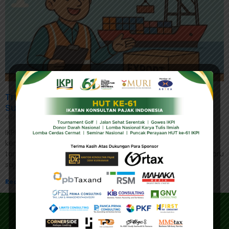
Trump Tolak Tawaran Tarif Nol dari India:
Sudah Terlambat
03/09/2025
IKPI, Jakarta: Presiden Amerika Serikat (AS) Donald Trump
kembali melontarkan kritik tajam terhadap India terkait isu
tarif perdagangan. Ia mengungkapkan bahwa New Delhi baru
saja
Read More »
Alamat