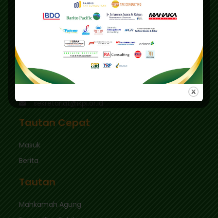
Gedung IKPI, Jl. Condet Pejaten No. 3B
Pejaten Barat - Pasar Minggu
Jakarta Selatan 12510
Pusdiklat :
Graha Mas Fatmawati Blok B4-5 Cipete Utara,
Kec. Keb. Baru Jl. Fatmawati Raya
Jakarta Selatan 12410
sekretariat@ikpi.or.id
Tautan Cepat
Masuk
Berita
Tautan
Mahkamah Agung