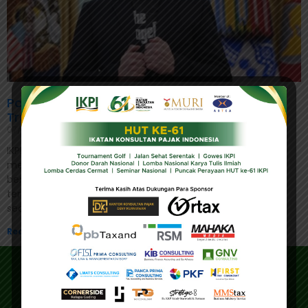
Partai Baru Elon Musk Tantang RUU Pajak
Trump, Siap Guncang Politik AS
07/07/2025
IKPI, Jakarta: Miliarder teknologi Elon Musk kembali
mengguncang dunia politik Amerika Serikat. Setelah
berminggu-minggu menyuarakan ketidaksetujuannya
terhadap kebijakan pajak Presiden Donald Trump, Musk
secara resmi
Read More »
Alamat
Alamat Utama :