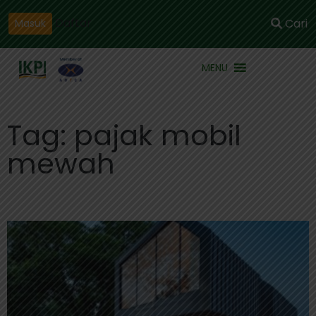
Daftar
Cari
Masuk
MENU
Tag: pajak mobil
mewah