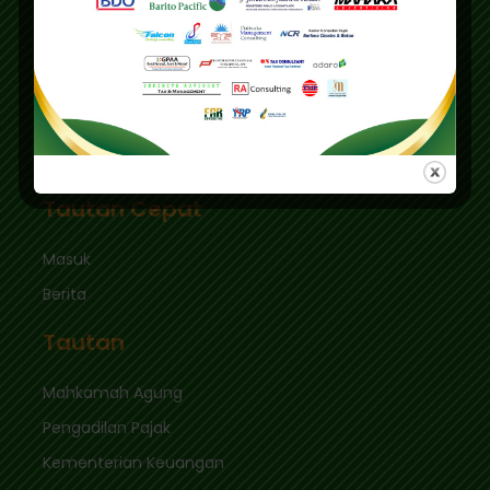
Pusdiklat :
Graha Mas Fatmawati Blok B4-5 Cipete Utara,
Kec. Keb. Baru Jl. Fatmawati Raya
Jakarta Selatan 12410
sekretariat@ikpi.or.id
Tautan Cepat
Masuk
Berita
Tautan
Mahkamah Agung
Pengadilan Pajak
Kementerian Keuangan