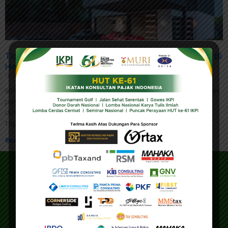
Tahun Depan Insentif Pajak Rumah dan Mobil di
Hentikan
11/11/2022
IKPI, Jakarta: Pemerintah memutuskan untuk menghentikan
pemberian insentif Pajak Pertambahan Nilai (PPN)
ditanggung pemerintah (DTP) atas penyerahan rumah
tapak atau rumah susun dan insentif pajak
Read More »
Alamat
Alamat Utama :
Gedung IKPI, Jl. Condet Pejaten No. 3B
Pejaten Barat - Pasar Minggu
Jakarta Selatan 12510