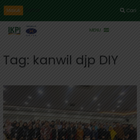
Daftar
Cari
Masuk
MENU
Tag: kanwil djp DIY