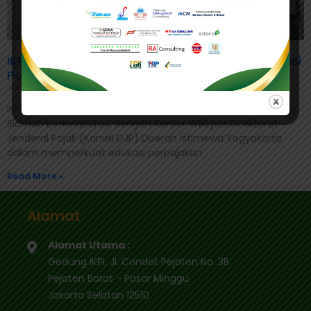
IKPI Sleman dan Kanwil DJP DIY Perkuat Edukasi
Pajak di Lingkungan Kampus
03/06/2026
IKPI, Sleman: Ikatan Konsultan Pajak Indonesia (IKPI) Cabang
Sleman berkolaborasi dengan Kantor Wilayah Direktorat
Jenderal Pajak (Kanwil DJP) Daerah Istimewa Yogyakarta
dalam memperkuat edukasi perpajakan
Read More »
Alamat
Alamat Utama :
Gedung IKPI, Jl. Condet Pejaten No. 3B
Pejaten Barat - Pasar Minggu
Jakarta Selatan 12510