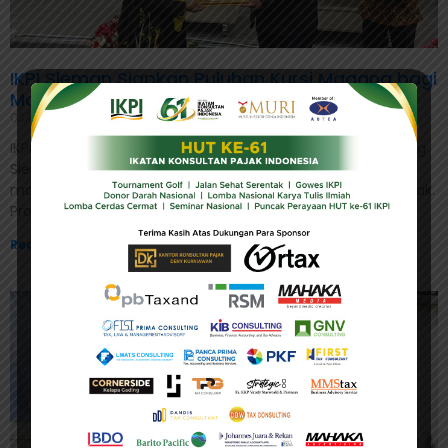
IKPI Sleman Siapkan Puluhan Kursi Magang bagi
Mahasiswa
03/06/2026
IKPI, Sleman: Ikatan Konsultan Pajak Indonesia (IKPI) Cabang
Sleman menyiapkan puluhan kesempatan magang bagi
mahasiswa yang tertarik mendalami profesi konsultan pajak.
Program tersebut diumumkan dalam
Read More »