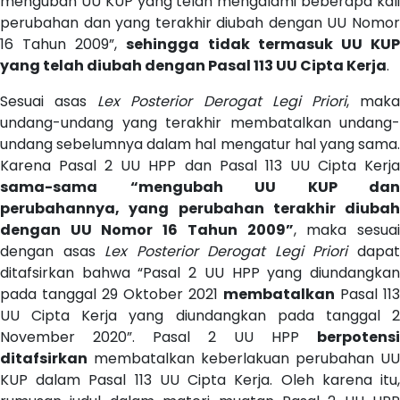
mengubah UU KUP yang telah mengalami beberapa kali
perubahan dan yang terakhir diubah dengan UU Nomor
16 Tahun 2009”,
sehingga tidak termasuk UU KU
yang telah diubah dengan Pasal 113 UU Cipta Kerja
.
Sesuai asas
Lex Posterior Derogat Legi Priori
, mak
undang-undang yang terakhir membatalkan undang-
undang sebelumnya dalam hal mengatur hal yang sama.
Karena Pasal 2 UU HPP dan Pasal 113 UU Cipta Kerja
sama-sama
“mengubah UU KUP dan
perubahannya, yang perubahan terakhir diubah
dengan UU Nomor 16 Tahun 2009”
, maka sesua
dengan asas
Lex Posterior Derogat Legi Priori
dapa
ditafsirkan bahwa “Pasal 2 UU HPP yang diundangkan
pada tanggal 29 Oktober 2021
membatalkan
Pasal 113
UU Cipta Kerja yang diundangkan pada tanggal 2
November 2020”. Pasal 2 UU HPP
berpotensi
ditafsirkan
membatalkan keberlakuan perubahan UU
KUP dalam Pasal 113 UU Cipta Kerja. Oleh karena itu,