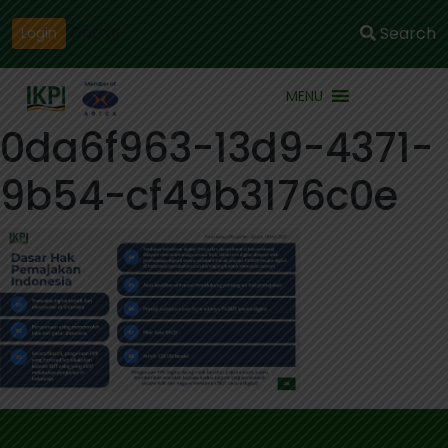
Daftar
Search
Login
MENU
0da6f963-13d9-4371-
9b54-cf49b3176c0e