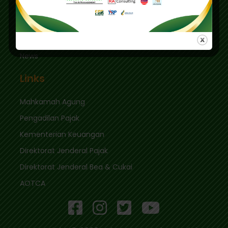
Quick Links
Login
News
Links
Mahkamah Agung
Pengadilan Pajak
Kementerian Keuangan
Direktorat Jenderal Pajak
Direktorat Jenderal Bea & Cukai
AOTCA