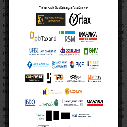
tantangan dalam finalisasi Pilar Satu yang dirancang
untuk merealokasi hak pemajakan atas keuntungan
perusahaan digital lintas yurisdiksi.
Penundaan ini diperparah oleh tren beberapa negara
yang memilih menerapkan pajak layanan digital
secara unilateral, yang dikhawatirkan dapat merusak
stabilitas dan kesepahaman global dalam sistem
perpajakan.
Dalam forum pertemuan internasional baru-baru ini,
Sri Mulyani juga menyoroti pentingnya kolaborasi
lanjutan untuk menyempurnakan implementasi Pilar
Dua dan mengantisipasi dampak digitalisasi ekonomi
terhadap basis pajak negara berkembang.
“Transparansi perpajakan, pengawasan transaksi
lintas batas, dan penguatan mobilisasi sumber daya
domestik menjadi bagian penting dari agenda global
saat ini,” ungkapnya.