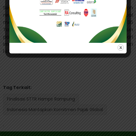
Sebagai bagian dari langkah nyata, Indonesia telah
resmi menerapkan ketentuan Pajak Minimum Global
melalui Peraturan Menteri Keuangan (PMK) Nomor 136
Tahun 2024, yang akan mulai berlaku pada tahun
pajak 2025. Kebijakan ini merupakan bagian dari
implementasi Pilar Dua yang telah didukung lebih dari
140 negara dan yurisdiksi. (alf)
Tag Terkait:
Finalisasi STTR Hampir Rampung
Indonesia Mantapkan Komitmen Pajak Global
.