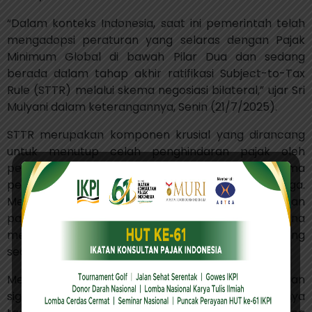
“Dalam konteks Indonesia, saat ini pemerintah telah
mengadopsi peraturan yang selaras dengan Pajak
Minimum Global di bawah Pilar Dua dan sedang
berada dalam tahap akhir ratifikasi Subject-to-Tax
Rule (STTR) melalui skema negosiasi bilateral,” ujar Sri
Mulyani dalam keterangannya, Senin (21/7/2025).
STTR merupakan komponen krusial yang dirancang
untuk menutup celah penghindaran pajak oleh
perusahaan multinasional, khususnya melalui skema
pembayaran lintas negara seperti royalti dan bunga.
Melalui STTR, negara sumber dapat mengenakan
pajak minimum atas pembayaran keluar negeri, guna
memastikan kontribusi pajak tetap berlangsung
secara adil.
Meski Pilar Dua telah menunjukkan kemajuan
signifikan, Sri Mulyani mengungkapkan masih adanya