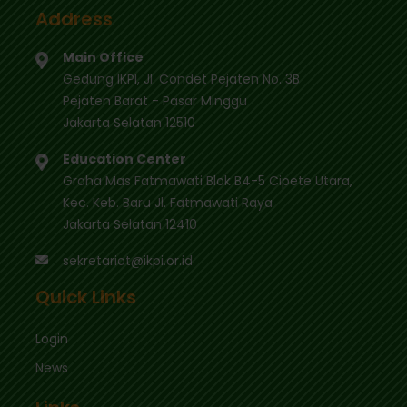
Address
Main Office
Gedung IKPI, Jl. Condet Pejaten No. 3B
Pejaten Barat - Pasar Minggu
Jakarta Selatan 12510
Education Center
Graha Mas Fatmawati Blok B4-5 Cipete Utara,
Kec. Keb. Baru Jl. Fatmawati Raya
Jakarta Selatan 12410
sekretariat@ikpi.or.id
Quick Links
Login
News